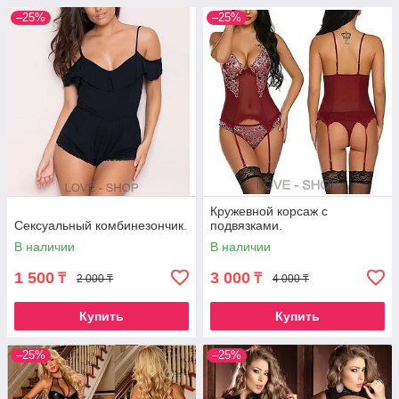
–25%
–25%
Кружевной корсаж с
Сексуальный комбинезончик.
подвязками.
В наличии
В наличии
1 500
3 000
₸
₸
2 000 ₸
4 000 ₸
Купить
Купить
–25%
–25%