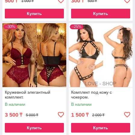
500
300
₸
₸
1 000 ₸
500 ₸
Купить
Купить
–30%
–25%
Кружевной элегантный
Комплект под кожу с
комплект.
чокером.
В наличии
В наличии
3 500
1 500
₸
₸
5 000 ₸
2 000 ₸
Купить
Купить