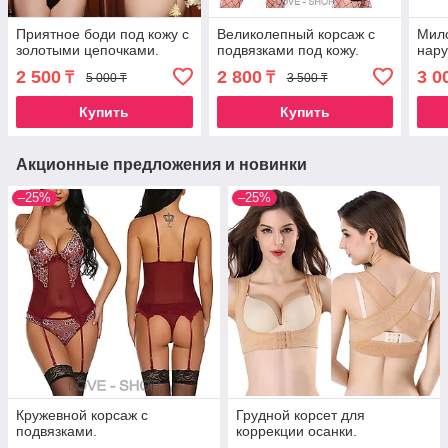
Приятное боди под кожу с
Великолепный корсаж с
Мило
золотыми цепочками.
подвязками под кожу.
нару
2 500
2 800
3 0
₸
₸
5 000 ₸
3 500 ₸
Купить
Купить
Акционные предложения и новинки
–25%
–25%
Кружевной корсаж с
Грудной корсет для
подвязками.
коррекции осанки.