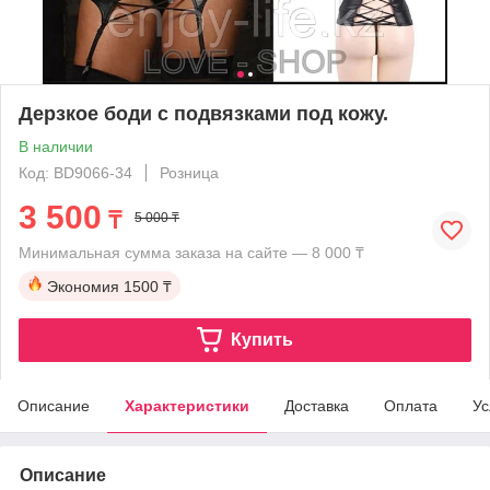
Дерзкое боди с подвязками под кожу.
В наличии
Код: BD9066-34
Розница
3 500
₸
5 000 ₸
Минимальная сумма заказа на сайте — 8 000 ₸
Экономия
1500 ₸
Купить
Описание
Характеристики
Доставка
Оплата
Ус
Описание