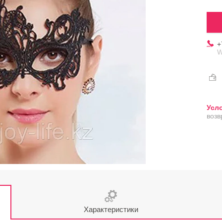
+
W
возв
Характеристики