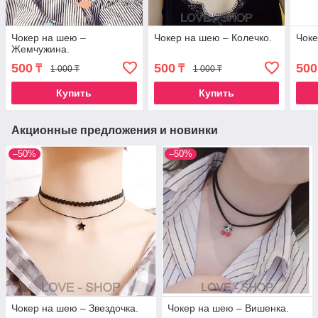
Чокер на шею –
Чокер на шею – Колечко.
Чоке
Жемчужина.
500
500
500
₸
₸
1 000 ₸
1 000 ₸
Купить
Купить
Акционные предложения и новинки
–50%
–50%
Чокер на шею – Звездочка.
Чокер на шею – Вишенка.