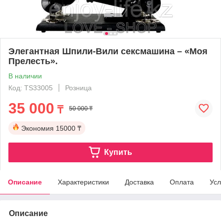
Элегантная Шпили-Вили сексмашина – «Моя
Прелесть».
В наличии
Код: TS33005
Розница
35 000
₸
50 000 ₸
Экономия
15000 ₸
Купить
Описание
Характеристики
Доставка
Оплата
Усл
Описание