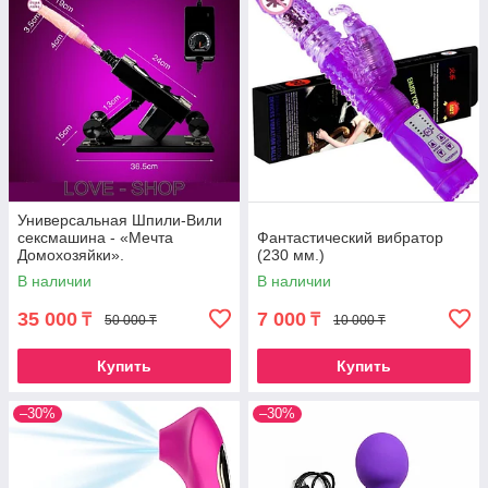
Универсальная Шпили-Вили
сексмашина - «Мечта
Фантастический вибратор
Домохозяйки».
(230 мм.)
В наличии
В наличии
35 000
7 000
₸
₸
50 000 ₸
10 000 ₸
Купить
Купить
–30%
–30%