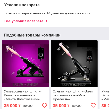
Условия возврата
Возврат товара в течение 14 дней по договоренности
Все условия возврата
Подобные товары компании
Универсальная Шпили-
Элегантная Шпили-Вили
Уни
Вили сексмашина -
сексмашина – «Моя
Вили
«Мечта Домохозяйки».
Прелесть».
«Меч
35 000
35 000
35 
₸
₸
50 000 ₸
50 000 ₸