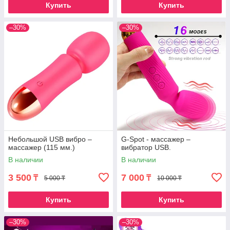
Купить
Купить
–30%
–30%
Небольшой USB вибро –
G-Spot - массажер –
массажер (115 мм.)
вибратор USB.
В наличии
В наличии
3 500
7 000
₸
₸
5 000 ₸
10 000 ₸
Купить
Купить
–30%
–30%