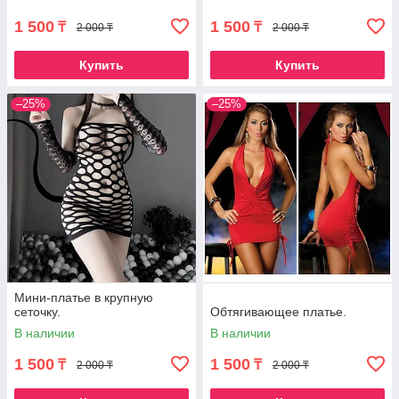
1 500
1 500
₸
₸
2 000 ₸
2 000 ₸
Купить
Купить
–25%
–25%
Мини-платье в крупную
сеточку.
Обтягивающее платье.
В наличии
В наличии
1 500
1 500
₸
₸
2 000 ₸
2 000 ₸