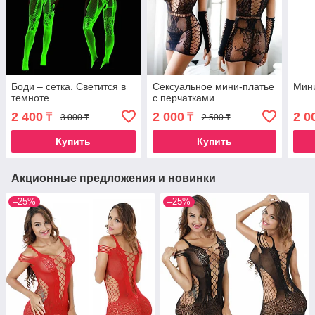
Боди – сетка. Светится в
Сексуальное мини-платье
Мини
темноте.
с перчатками.
2 400
2 000
2 0
₸
₸
3 000 ₸
2 500 ₸
Купить
Купить
Акционные предложения и новинки
–25%
–25%