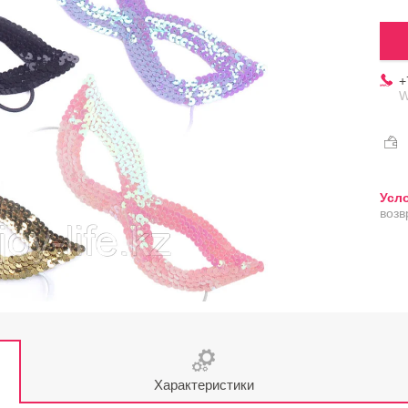
+
W
возв
Характеристики