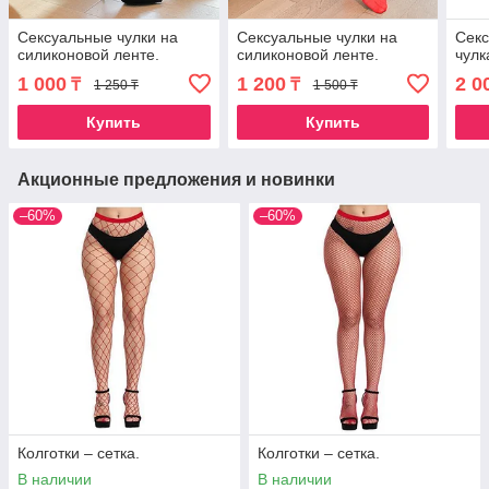
Сексуальные чулки на
Сексуальные чулки на
Секс
силиконовой ленте.
силиконовой ленте.
чулк
1 000
1 200
2 0
₸
₸
1 250 ₸
1 500 ₸
Купить
Купить
Акционные предложения и новинки
–60%
–60%
Колготки – сетка.
Колготки – сетка.
В наличии
В наличии