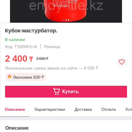
Кубок-мастурбатор.
В наличии
Код: TS30063-rd
Розница
2 400
₸
3 000 ₸
Минимальная сумма заказа на сайте — 8 000 ₸
Экономия
600 ₸
Купить
Описание
Характеристики
Доставка
Оплата
Усл
Описание