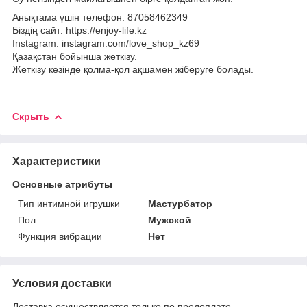
Анықтама үшін телефон: 87058462349
Біздің сайт: https://enjoy-life.kz
Instagram: instagram.com/love_shop_kz69
Қазақстан бойынша жеткізу.
Жеткізу кезінде қолма-қол ақшамен жіберуге болады.
Скрыть
Характеристики
Основные атрибуты
Тип интимной игрушки
Мастурбатор
Пол
Мужской
Функция вибрации
Нет
Условия доставки
Доставка осуществляется только по предоплате.