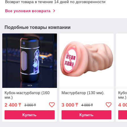
Возврат товара в течение 14 дней по договоренности
Все условия возврата
Подобные товары компании
Кубок-мастурбатор (160
Мастурбатор (130 мм).
Кубо
мм.)
мм.)
2 400
3 000
4 0
₸
₸
3 000 ₸
4 000 ₸
Купить
Купить