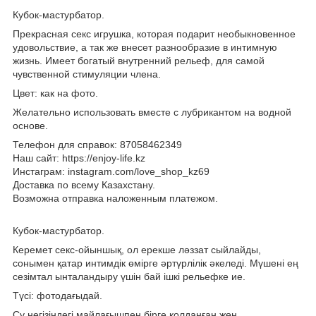
Кубок-мастурбатор.
Прекрасная секс игрушка, которая подарит необыкновенное
удовольствие, а так же внесет разнообразие в интимную
жизнь. Имеет богатый внутренний рельеф, для самой
чувственной стимуляции члена.
Цвет: как на фото.
Желательно использовать вместе с лубрикантом на водной
основе.
Телефон для справок: 87058462349
Наш сайт: https://enjoy-life.kz
Инстаграм: instagram.com/love_shop_kz69
Доставка по всему Казахстану.
Возможна отправка наложенным платежом.
Кубок-мастурбатор.
Керемет секс-ойыншық, ол ерекше ләззат сыйлайды,
сонымен қатар интимдік өмірге әртүрлілік әкеледі. Мүшені ең
сезімтал ынталандыру үшін бай ішкі рельефке ие.
Түсі: фотодағыдай.
Су негізіндегі майлағышпен бірге қолданған жөн.