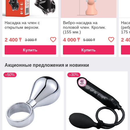
Насадка на член с
Вибро-насадка на
Наса
открытым верхом.
половой член. Кролик.
(реб
(155 мм.)
175 
2 400
4 000
2 4
₸
₸
3 000 ₸
5 000 ₸
Купить
Купить
Акционные предложения и новинки
–50%
–30%