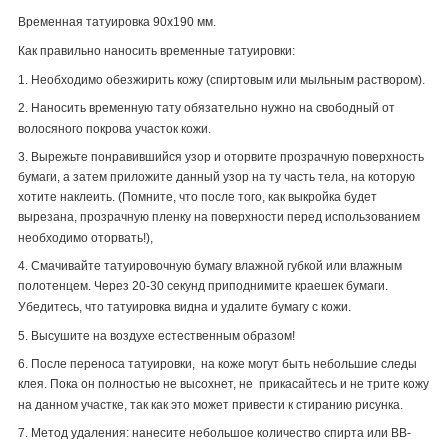
Временная татуировка 90х190 мм.
Как правильно наносить временные татуировки:
1. Необходимо обезжирить кожу (спиртовым или мыльным раствором).
2. Наносить временную тату обязательно нужно на свободный от
волосяного покрова участок кожи.
3. Вырежьте понравившийся узор и оторвите прозрачную поверхность
бумаги, а затем приложите данный узор на ту часть тела, на которую
хотите наклеить. (Помните, что после того, как выкройка будет
вырезана, прозрачную пленку на поверхности перед использованием
необходимо оторвать!),
4. Смачивайте татуировочную бумагу влажной губкой или влажным
полотенцем. Через 20-30 секунд приподнимите краешек бумаги.
Убедитесь, что татуировка видна и удалите бумагу с кожи.
5. Высушите на воздухе естественным образом!
6. После переноса татуировки, на коже могут быть небольшие следы
клея. Пока он полностью не высохнет, не прикасайтесь и не трите кожу
на данном участке, так как это может привести к стиранию рисунка.
7. Метод удаления: нанесите небольшое количество спирта или
BB
-