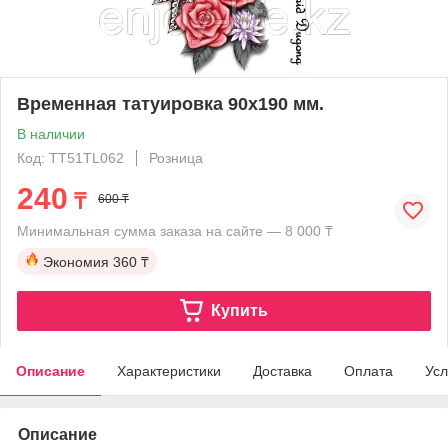
Временная татуировка 90х190 мм.
В наличии
Код: TT51TL062
Розница
240
₸
600 ₸
Минимальная сумма заказа на сайте — 8 000 ₸
Экономия
360 ₸
Купить
Описание
Характеристики
Доставка
Оплата
Усл
Описание