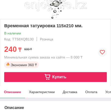
Временная татуировка 115х210 мм.
В наличии
Код: TT58XQB130
Розница
240
₸
600 ₸
Минимальная сумма заказа на сайте — 8 000 ₸
Экономия
360 ₸
Купить
Описание
Характеристики
Доставка
Оплата
Усл
Описание