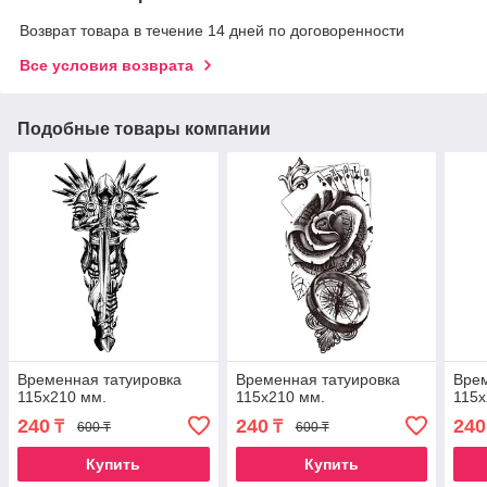
Возврат товара в течение 14 дней по договоренности
Все условия возврата
Подобные товары компании
Временная татуировка
Временная татуировка
Врем
115х210 мм.
115х210 мм.
115х
240
240
240
₸
₸
600 ₸
600 ₸
Купить
Купить