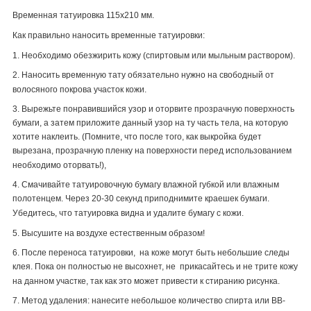
Временная татуировка 115х210 мм.
Как правильно наносить временные татуировки:
1. Необходимо обезжирить кожу (спиртовым или мыльным раствором).
2. Наносить временную тату обязательно нужно на свободный от
волосяного покрова участок кожи.
3. Вырежьте понравившийся узор и оторвите прозрачную поверхность
бумаги, а затем приложите данный узор на ту часть тела, на которую
хотите наклеить. (Помните, что после того, как выкройка будет
вырезана, прозрачную пленку на поверхности перед использованием
необходимо оторвать!),
4. Смачивайте татуировочную бумагу влажной губкой или влажным
полотенцем. Через 20-30 секунд приподнимите краешек бумаги.
Убедитесь, что татуировка видна и удалите бумагу с кожи.
5. Высушите на воздухе естественным образом!
6. После переноса татуировки, на коже могут быть небольшие следы
клея. Пока он полностью не высохнет, не прикасайтесь и не трите кожу
на данном участке, так как это может привести к стиранию рисунка.
7. Метод удаления: нанесите небольшое количество спирта или
BB
-