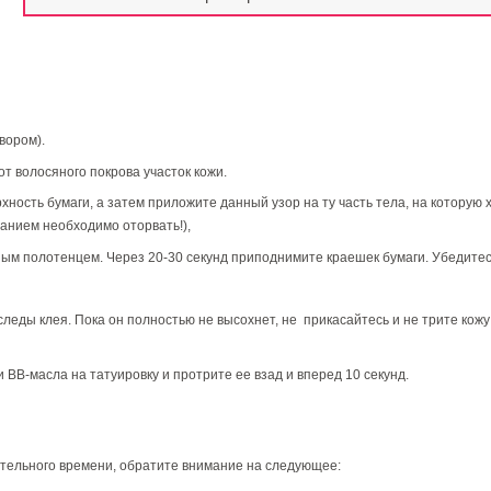
вором).
т волосяного покрова участок кожи.
ость бумаги, а затем приложите данный узор на ту часть тела, на которую хо
анием необходимо оторвать!),
ым полотенцем. Через 20-30 секунд приподнимите краешек бумаги. Убедитесь,
леды клея. Пока он полностью не высохнет, не прикасайтесь и не трите кожу 
ли
BB
-масла на татуировку и протрите ее взад и вперед 10 секунд.
ительного времени, обратите внимание на следующее: