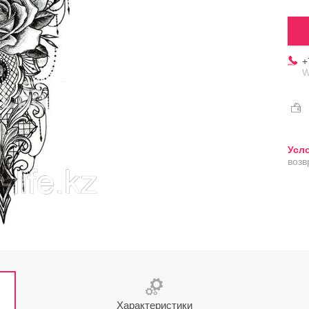
+
W
возв
Характеристики