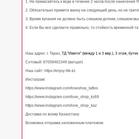
1. Не прикасайтесь к воде в течение 2 часов после нанесения !!!
2. Обязательно примите ванну на следующий день, но не трите
3. Время купания не должно быть слишком долгим, слишком вы
4. Если Вы все сделаете правильно, то стойкость временной та
Наш адрес: г. Тараз,
ТД "Имити" (между 1 и 3 мкр.), 3 этаж, бутик 
Сотовый: 87058462349 (ватцап)
Наш сайт: https://enjoy-life.kz
Инстаграм:
https://www.instagram.com/loveshop_tattoo
https://www.instagram.com/love_shop_kz69
https://www.instagram.com/love_shop_kaz
Доставка по всему Казахстану.
Возможна отправка наложенным платежом.