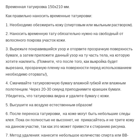
Временная татуировка 150х210 мм.
Как правильно наносить временные татуировки:
1. Необходимо обезжирить кожу (спиртовым или мыльным раствором).
2. Наносить временную тату обязательно нужно на свободный от
волосяного покрова участок кожи.
3. Вырежьте понравившийся узор и оторвите прозрачную поверхность
бумаги, а затем приложите данный узор на ту часть тела, на которую
хотите наклеить. (Помните, что после того, как выкройка будет
вырезана, прозрачную пленку на поверхности перед использованием
необходимо оторвать!),
4. Смачивайте татуировочную бумагу влажной губкой или влажным
полотенцем. Через 20-30 секунд приподнимите краешек бумаги.
Убедитесь, что татуировка видна и удалите бумагу с кожи.
5. Высушите на воздухе естественным образом!
6. После переноса татуировки, на коже могут быть небольшие следы
клея. Пока он полностью не высохнет, не прикасайтесь и не трите кожу
на данном участке, так как это может привести к стиранию рисунка.
7. Метод удаления: нанесите небольшое количество спирта или
BB
-