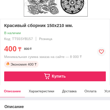
Красивый сборник 150х210 мм.
В наличии
Код: TT55SYB157
Розница
400
₸
800 ₸
Минимальная сумма заказа на сайте — 8 000 ₸
Экономия
400 ₸
Купить
Описание
Характеристики
Доставка
Оплата
Усл
Описание