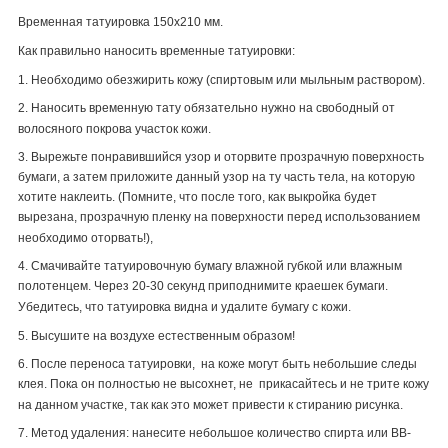
Временная татуировка 150х210 мм.
Как правильно наносить временные татуировки:
1. Необходимо обезжирить кожу (спиртовым или мыльным раствором).
2. Наносить временную тату обязательно нужно на свободный от
волосяного покрова участок кожи.
3. Вырежьте понравившийся узор и оторвите прозрачную поверхность
бумаги, а затем приложите данный узор на ту часть тела, на которую
хотите наклеить. (Помните, что после того, как выкройка будет
вырезана, прозрачную пленку на поверхности перед использованием
необходимо оторвать!),
4. Смачивайте татуировочную бумагу влажной губкой или влажным
полотенцем. Через 20-30 секунд приподнимите краешек бумаги.
Убедитесь, что татуировка видна и удалите бумагу с кожи.
5. Высушите на воздухе естественным образом!
6. После переноса татуировки, на коже могут быть небольшие следы
клея. Пока он полностью не высохнет, не прикасайтесь и не трите кожу
на данном участке, так как это может привести к стиранию рисунка.
7. Метод удаления: нанесите небольшое количество спирта или
BB
-