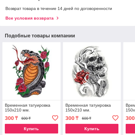
Возврат товара в течение 14 дней по договоренности
Все условия возврата
Подобные товары компании
Временная татуировка
Временная татуировка
Врем
150х210 мм.
150х210 мм.
150х
300
300
300
₸
₸
600 ₸
600 ₸
Купить
Купить