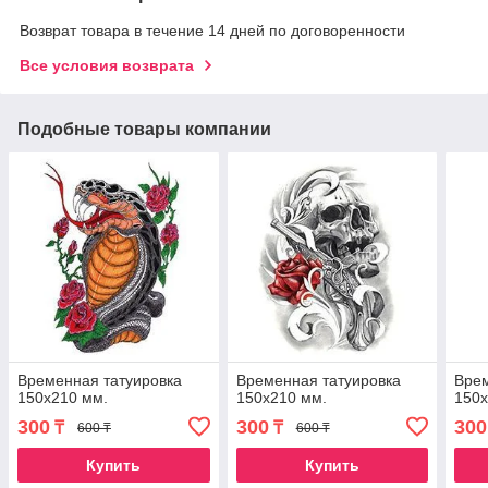
Возврат товара в течение 14 дней по договоренности
Все условия возврата
Подобные товары компании
Временная татуировка
Временная татуировка
Врем
150х210 мм.
150х210 мм.
150х
300
300
300
₸
₸
600 ₸
600 ₸
Купить
Купить