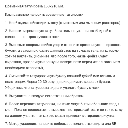
Временная татуировка 150х210 мм.
Как правильно наносить временные татуировки:
1. Необходимо обезжирить кожу (спиртовым или мыльным раствором).
2. Наносить временную тату обязательно нужно на свободный от
волосяного покрова участок кожи.
3. Вырежьте понравившийся узор и оторвите прозрачную поверхность
бумаги, а затем приложите данный узор на ту часть тела, на которую
хотите наклеить. (Помните, что после того, как выкройка будет
вырезана, прозрачную пленку на поверхности перед использованием
необходимо оторвать!),
4. Смачивайте татуировочную бумагу влажной губкой или влажным
полотенцем. Через 20-30 секунд приподнимите краешек бумаги.
Убедитесь, что татуировка видна и удалите бумагу с кожи.
5. Высушите на воздухе естественным образом!
6. После переноса татуировки, на коже могут быть небольшие следы
клея. Пока он полностью не высохнет, не прикасайтесь и не трите кожу
на данном участке, так как это может привести к стиранию рисунка.
7. Метод удаления: нанесите небольшое количество спирта или
BB
-