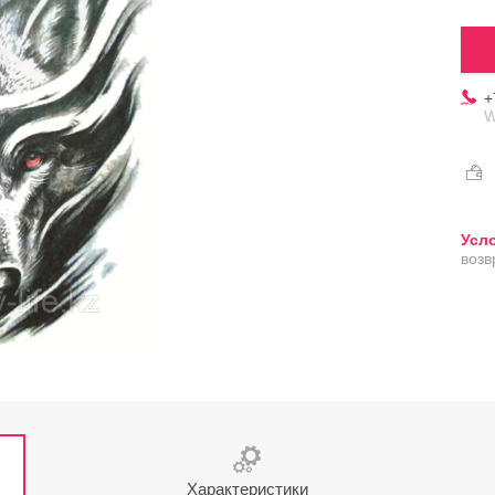
+
W
возв
Характеристики