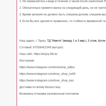
1. Не прикасайтесь к воде в течение 2 часов после нанесения !!!
2. Обязательно примите ванну на следующий день, но не трите
3. Время купания не должно быть слишком долгим, слишком вы
4. Если Вы все сделаете правильно, то стойкость временной та
Наш адрес: г. Тараз,
ТД "Имити" (между 1 и 3 мкр.), 3 этаж, бутик 
Сотовый: 87058462349 (ватцап)
Наш сайт: https://enjoy-life.kz
Инстаграм:
https://www.instagram.com/loveshop_tattoo
https://www.instagram.com/love_shop_kz69
https://www.instagram.com/love_shop_kaz
Доставка по всему Казахстану.
Возможна отправка наложенным платежом.