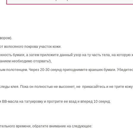
вором).
т волосяного покрова участок кожи.
ость бумаги, а затем приложите данный узор на ту часть тела, на которую хо
анием необходимо оторвать!),
ым полотенцем. Через 20-30 секунд приподнимите краешек бумаги. Убедитесь,
леды клея. Пока он полностью не высохнет, не прикасайтесь и не трите кожу 
ли
BB
-масла на татуировку и протрите ее взад и вперед 10 секунд.
ительного времени, обратите внимание на следующее: