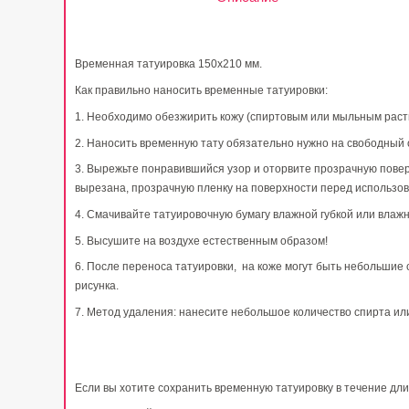
Временная татуировка 150х210 мм.
Как правильно наносить временные татуировки:
1. Необходимо обезжирить кожу (спиртовым или мыльным раст
2. Наносить временную тату обязательно нужно на свободный о
3. Вырежьте понравившийся узор и оторвите прозрачную поверхн
вырезана, прозрачную пленку на поверхности перед использов
4. Смачивайте татуировочную бумагу влажной губкой или влажн
5. Высушите на воздухе естественным образом!
6. После переноса татуировки, на коже могут быть небольшие с
рисунка.
7. Метод удаления: нанесите небольшое количество спирта и
Если вы хотите сохранить временную татуировку в течение дл