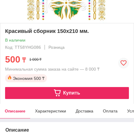
Красивый сборник 150х210 мм.
В наличии
Код: TT58YHG086
Розница
500
₸
1 000 ₸
Минимальная сумма заказа на сайте — 8 000 ₸
Экономия
500 ₸
Купить
Описание
Характеристики
Доставка
Оплата
Усл
Описание