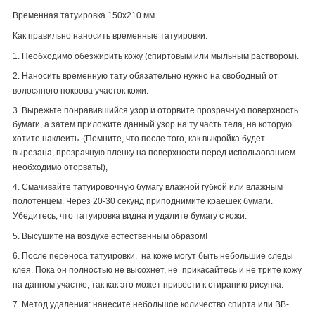
Временная татуировка 150х210 мм.
Как правильно наносить временные татуировки:
1. Необходимо обезжирить кожу (спиртовым или мыльным раствором).
2. Наносить временную тату обязательно нужно на свободный от
волосяного покрова участок кожи.
3. Вырежьте понравившийся узор и оторвите прозрачную поверхность
бумаги, а затем приложите данный узор на ту часть тела, на которую
хотите наклеить. (Помните, что после того, как выкройка будет
вырезана, прозрачную пленку на поверхности перед использованием
необходимо оторвать!),
4. Смачивайте татуировочную бумагу влажной губкой или влажным
полотенцем. Через 20-30 секунд приподнимите краешек бумаги.
Убедитесь, что татуировка видна и удалите бумагу с кожи.
5. Высушите на воздухе естественным образом!
6. После переноса татуировки, на коже могут быть небольшие следы
клея. Пока он полностью не высохнет, не прикасайтесь и не трите кожу
на данном участке, так как это может привести к стиранию рисунка.
7. Метод удаления: нанесите небольшое количество спирта или
BB
-