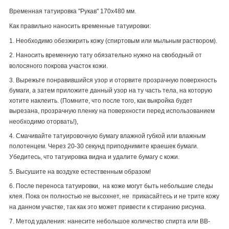
Временная татуировка "Рукав" 170х480 мм.
Как правильно наносить временные татуировки:
1. Необходимо обезжирить кожу (спиртовым или мыльным раствором).
2. Наносить временную тату обязательно нужно на свободный от
волосяного покрова участок кожи.
3. Вырежьте понравившийся узор и оторвите прозрачную поверхность
бумаги, а затем приложите данный узор на ту часть тела, на которую
хотите наклеить. (Помните, что после того, как выкройка будет
вырезана, прозрачную пленку на поверхности перед использованием
необходимо оторвать!),
4. Смачивайте татуировочную бумагу влажной губкой или влажным
полотенцем. Через 20-30 секунд приподнимите краешек бумаги.
Убедитесь, что татуировка видна и удалите бумагу с кожи.
5. Высушите на воздухе естественным образом!
6. После переноса татуировки, на коже могут быть небольшие следы
клея. Пока он полностью не высохнет, не прикасайтесь и не трите кожу
на данном участке, так как это может привести к стиранию рисунка.
7. Метод удаления: нанесите небольшое количество спирта или
BB
-