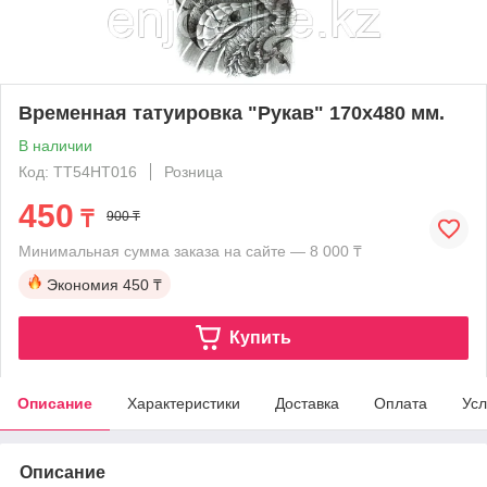
Временная татуировка "Рукав" 170х480 мм.
В наличии
Код: TT54HT016
Розница
450
₸
900 ₸
Минимальная сумма заказа на сайте — 8 000 ₸
Экономия
450 ₸
Купить
Описание
Характеристики
Доставка
Оплата
Усл
Описание