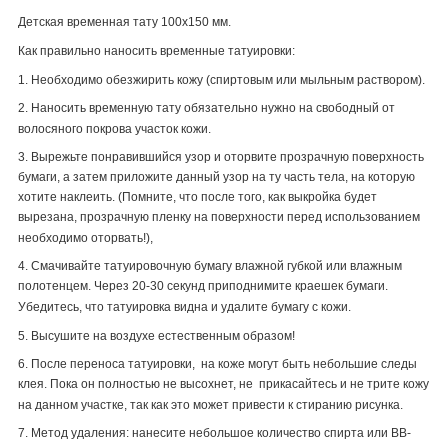
Детская временная тату 100х150 мм.
Как правильно наносить временные татуировки:
1. Необходимо обезжирить кожу (спиртовым или мыльным раствором).
2. Наносить временную тату обязательно нужно на свободный от
волосяного покрова участок кожи.
3. Вырежьте понравившийся узор и оторвите прозрачную поверхность
бумаги, а затем приложите данный узор на ту часть тела, на которую
хотите наклеить. (Помните, что после того, как выкройка будет
вырезана, прозрачную пленку на поверхности перед использованием
необходимо оторвать!),
4. Смачивайте татуировочную бумагу влажной губкой или влажным
полотенцем. Через 20-30 секунд приподнимите краешек бумаги.
Убедитесь, что татуировка видна и удалите бумагу с кожи.
5. Высушите на воздухе естественным образом!
6. После переноса татуировки, на коже могут быть небольшие следы
клея. Пока он полностью не высохнет, не прикасайтесь и не трите кожу
на данном участке, так как это может привести к стиранию рисунка.
7. Метод удаления: нанесите небольшое количество спирта или
BB
-