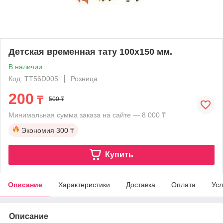
Детская временная тату 100х150 мм.
В наличии
Код: TT56D005
Розница
200
₸
500 ₸
Минимальная сумма заказа на сайте — 8 000 ₸
Экономия
300 ₸
Купить
Описание
Характеристики
Доставка
Оплата
Усл
Описание