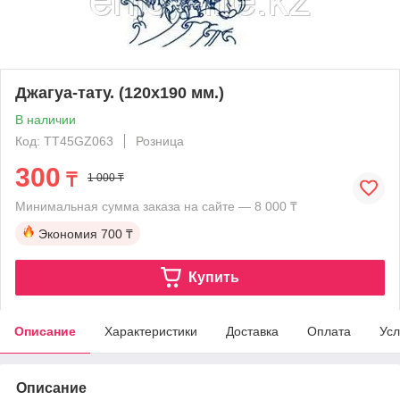
Джагуа-тату. (120х190 мм.)
В наличии
Код: TT45GZ063
Розница
300
₸
1 000 ₸
Минимальная сумма заказа на сайте — 8 000 ₸
Экономия
700 ₸
Купить
Описание
Характеристики
Доставка
Оплата
Усл
Описание