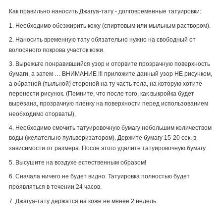
Как правильно наносить Джагуа-тату - долговременные татуировки:
1. Необходимо обезжирить кожу (спиртовым или мыльным раствором).
2. Наносить временную тату обязательно нужно на свободный от
волосяного покрова участок кожи.
3. Вырежьте понравившийся узор и оторвите прозрачную поверхность
бумаги, а затем … ВНИМАНИЕ !!! приложите данный узор НЕ рисунком,
а обратной (тыльной) стороной на ту часть тела, на которую хотите
перенести рисунок. (Помните, что после того, как выкройка будет
вырезана, прозрачную пленку на поверхности перед использованием
необходимо оторвать!),
4. Необходимо смочить татуировочную бумагу небольшим количеством
воды (желательно пульверизатором).
Держите бумагу 15-20 сек, в
зависимости от размера
. После этого удалите татуировочную бумагу.
5. Высушите на воздухе естественным образом!
6. Сначала ничего не будет видно. Татуировка полностью будет
проявляться в течении 24 часов.
7. Джагуа-тату держатся на коже не менее 2 недель.