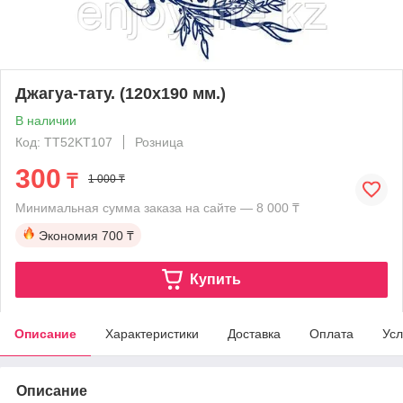
Джагуа-тату. (120х190 мм.)
В наличии
Код: TT52KT107
Розница
300
₸
1 000 ₸
Минимальная сумма заказа на сайте — 8 000 ₸
Экономия
700 ₸
Купить
Описание
Характеристики
Доставка
Оплата
Усл
Описание