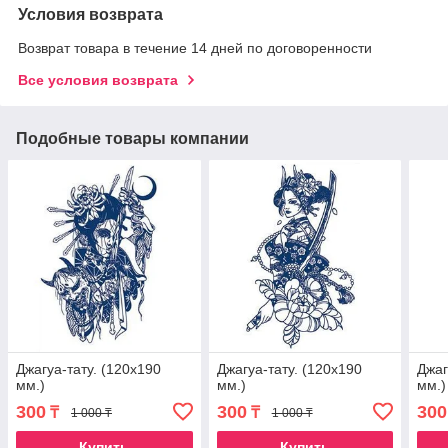
Условия возврата
Возврат товара в течение 14 дней по договоренности
Все условия возврата
Подобные товары компании
Джагуа-тату. (120х190
Джагуа-тату. (120х190
Джаг
мм.)
мм.)
мм.)
300
300
300
₸
₸
1 000 ₸
1 000 ₸
Купить
Купить