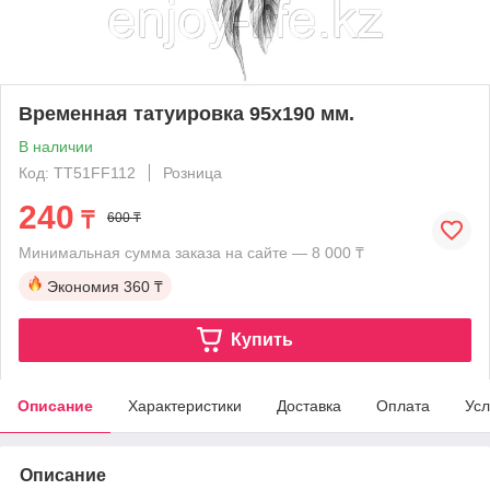
Временная татуировка 95х190 мм.
В наличии
Код: TT51FF112
Розница
240
₸
600 ₸
Минимальная сумма заказа на сайте — 8 000 ₸
Экономия
360 ₸
Купить
Описание
Характеристики
Доставка
Оплата
Усл
Описание