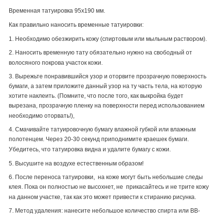
Временная татуировка 95х190 мм.
Как правильно наносить временные татуировки:
1. Необходимо обезжирить кожу (спиртовым или мыльным раствором).
2. Наносить временную тату обязательно нужно на свободный от
волосяного покрова участок кожи.
3. Вырежьте понравившийся узор и оторвите прозрачную поверхность
бумаги, а затем приложите данный узор на ту часть тела, на которую
хотите наклеить. (Помните, что после того, как выкройка будет
вырезана, прозрачную пленку на поверхности перед использованием
необходимо оторвать!),
4. Смачивайте татуировочную бумагу влажной губкой или влажным
полотенцем. Через 20-30 секунд приподнимите краешек бумаги.
Убедитесь, что татуировка видна и удалите бумагу с кожи.
5. Высушите на воздухе естественным образом!
6. После переноса татуировки, на коже могут быть небольшие следы
клея. Пока он полностью не высохнет, не прикасайтесь и не трите кожу
на данном участке, так как это может привести к стиранию рисунка.
7. Метод удаления: нанесите небольшое количество спирта или
BB
-