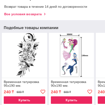
Возврат товара в течение 14 дней по договоренности
Все условия возврата
Подобные товары компании
Временная татуировка
Временная татуировка
Врем
95х190 мм.
90х190 мм.
90х1
240
240
240
₸
₸
600 ₸
600 ₸
Купить
Купить