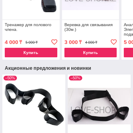
Тренажер для полового
Веревка для связывания
Анал
члена.
(30м.)
Элег
пода
4 000
3 000
5 0
₸
₸
5 000 ₸
4 000 ₸
Купить
Купить
Акционные предложения и новинки
–50%
–50%