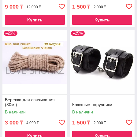
9 000
1 500
₸
₸
12 000 ₸
2 000 ₸
Купить
Купить
–25%
–25%
Веревка для связывания
(30м.)
Кожаные наручники.
В наличии
В наличии
3 000
1 500
₸
₸
4 000 ₸
2 000 ₸
Купить
Купить