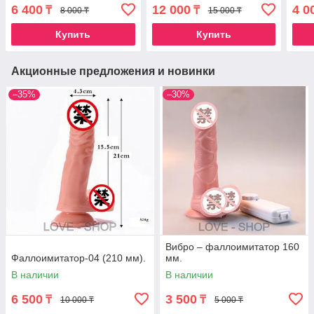
6 400
12 000
4 0
₸
₸
8 000 ₸
15 000 ₸
Купить
Купить
Акционные предложения и новинки
–35%
–30%
Вибро – фаллоимитатор 160
Фаллоимитатор-04 (210 мм).
мм.
В наличии
В наличии
6 500
3 500
₸
₸
10 000 ₸
5 000 ₸