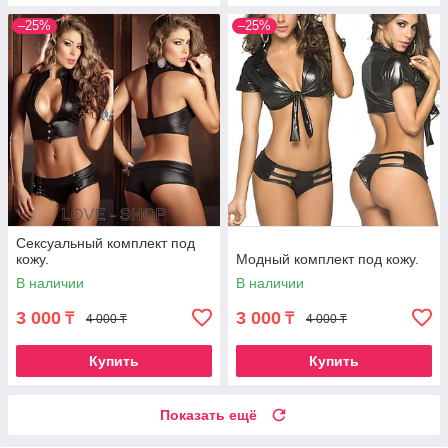
–25%
–25%
Сексуальный комплект под
кожу.
Модный комплект под кожу.
В наличии
В наличии
3 000
3 000
₸
₸
4 000 ₸
4 000 ₸
Купить
Купить
Показать ещё