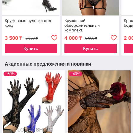
Кружевные чулочки под
Кружевной
Крас
кожу.
обворожительный
боди
комплект.
3 500
4 000
2 0
₸
₸
5 000 ₸
5 000 ₸
Купить
Купить
Акционные предложения и новинки
–50%
–40%