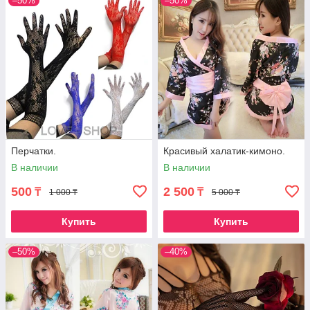
–50%
–50%
Перчатки.
Красивый халатик-кимоно.
В наличии
В наличии
500
2 500
₸
₸
1 000 ₸
5 000 ₸
Купить
Купить
–50%
–40%