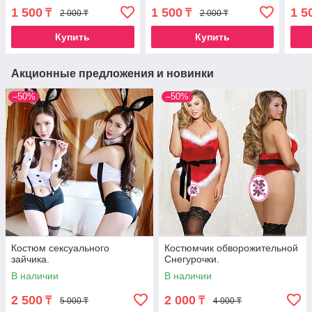
1 500
1 500
1 5
₸
₸
2 000 ₸
2 000 ₸
Купить
Купить
Акционные предложения и новинки
–50%
–50%
Костюм сексуального
Костюмчик обворожительной
зайчика.
Снегурочки.
В наличии
В наличии
2 500
2 000
₸
₸
5 000 ₸
4 000 ₸